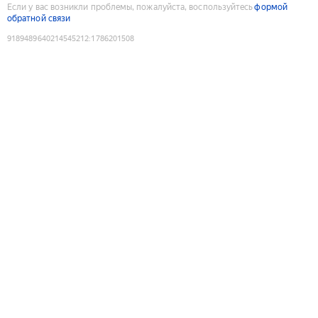
Если у вас возникли проблемы, пожалуйста, воспользуйтесь
формой
обратной связи
9189489640214545212
:
1786201508