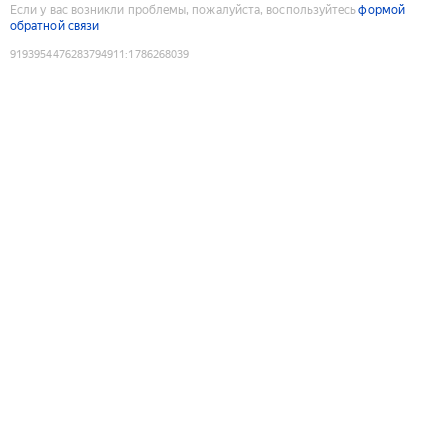
Если у вас возникли проблемы, пожалуйста, воспользуйтесь
формой
обратной связи
9193954476283794911
:
1786268039