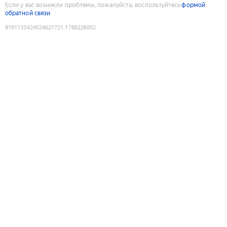
Если у вас возникли проблемы, пожалуйста, воспользуйтесь
формой
обратной связи
9191133424524621721
:
1786226002