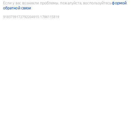
Если у вас возникли проблемы, пожалуйста, воспользуйтесь
формой
обратной связи
9183739172792204915
:
1786115819