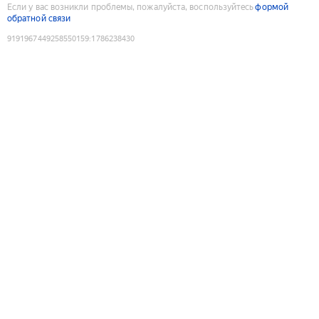
Если у вас возникли проблемы, пожалуйста, воспользуйтесь
формой
обратной связи
9191967449258550159
:
1786238430