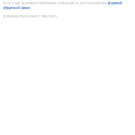
Если у вас возникли проблемы, пожалуйста, воспользуйтесь
формой
обратной связи
9190684667820147645
:
1786219315