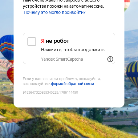
Нам очень жаль, но запросы с вашего
устройства похожи на автоматические.
Почему это могло произойти?
Я не робот
Нажмите, чтобы продолжить
Yandex SmartCaptcha
Если у вас возникли проблемы, пожалуйста,
воспользуйтесь
формой обратной связи
9183647320955340225
:
1786114450