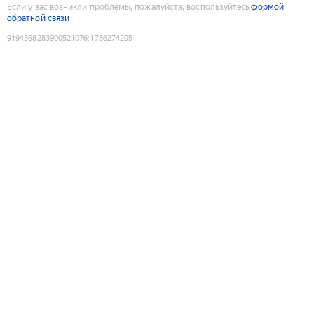
Если у вас возникли проблемы, пожалуйста, воспользуйтесь
формой
обратной связи
9194368283900521076
:
1786274205