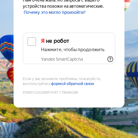
Нам очень жаль, но запросы с вашего
устройства похожи на автоматические.
Почему это могло произойти?
Я не робот
Нажмите, чтобы продолжить
Yandex SmartCaptcha
Если у вас возникли проблемы, пожалуйста,
воспользуйтесь
формой обратной связи
9180013242288874187
:
1786060298