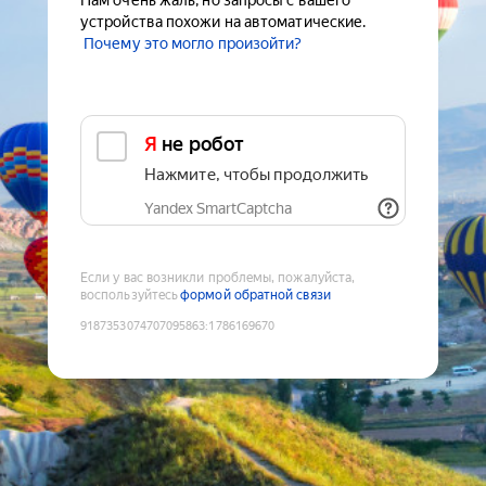
Нам очень жаль, но запросы с вашего
устройства похожи на автоматические.
Почему это могло произойти?
Я не робот
Нажмите, чтобы продолжить
Yandex SmartCaptcha
Если у вас возникли проблемы, пожалуйста,
воспользуйтесь
формой обратной связи
9187353074707095863
:
1786169670