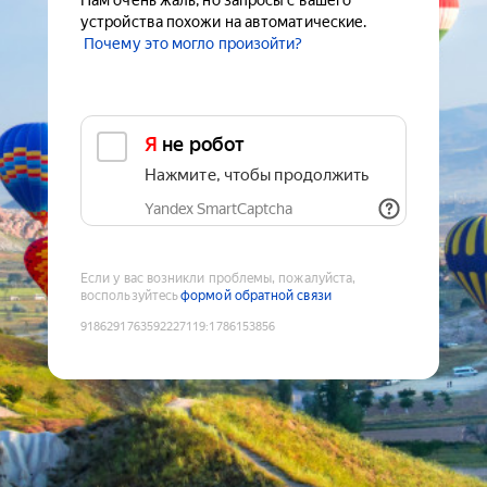
Нам очень жаль, но запросы с вашего
устройства похожи на автоматические.
Почему это могло произойти?
Я не робот
Нажмите, чтобы продолжить
Yandex SmartCaptcha
Если у вас возникли проблемы, пожалуйста,
воспользуйтесь
формой обратной связи
9186291763592227119
:
1786153856