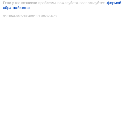
Если у вас возникли проблемы, пожалуйста, воспользуйтесь
формой
обратной связи
9181044818539848013
:
1786075670