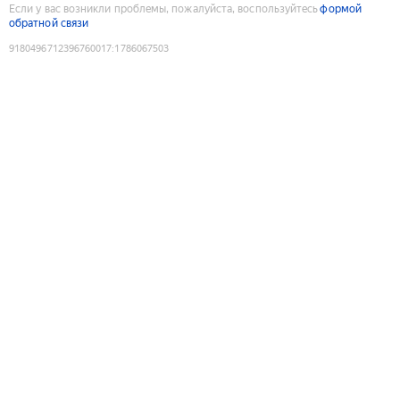
Если у вас возникли проблемы, пожалуйста, воспользуйтесь
формой
обратной связи
9180496712396760017
:
1786067503