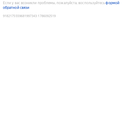
Если у вас возникли проблемы, пожалуйста, воспользуйтесь
формой
обратной связи
9182175559681997343
:
1786092519