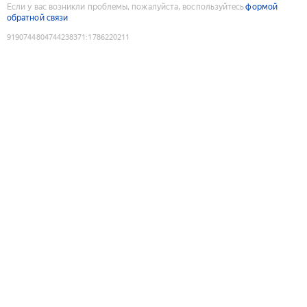
Если у вас возникли проблемы, пожалуйста, воспользуйтесь
формой
обратной связи
9190744804744238371
:
1786220211