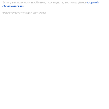
Если у вас возникли проблемы, пожалуйста, воспользуйтесь
формой
обратной связи
9187983197277925248
:
1786179060