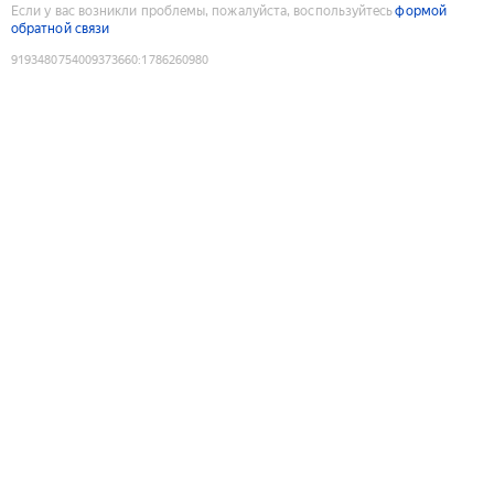
Если у вас возникли проблемы, пожалуйста, воспользуйтесь
формой
обратной связи
9193480754009373660
:
1786260980