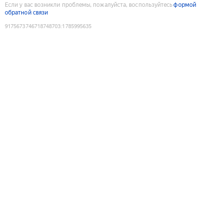
Если у вас возникли проблемы, пожалуйста, воспользуйтесь
формой
обратной связи
9175673746718748703
:
1785995635