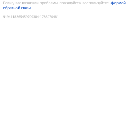
Если у вас возникли проблемы, пожалуйста, воспользуйтесь
формой
обратной связи
9194118365459709384
:
1786270481