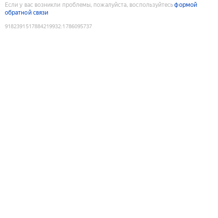
Если у вас возникли проблемы, пожалуйста, воспользуйтесь
формой
обратной связи
9182391517884219932
:
1786095737