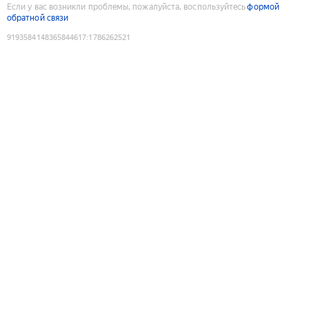
Если у вас возникли проблемы, пожалуйста, воспользуйтесь
формой
обратной связи
9193584148365844617
:
1786262521