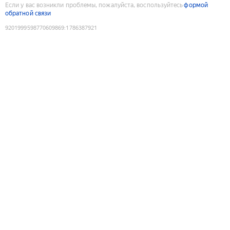
Если у вас возникли проблемы, пожалуйста, воспользуйтесь
формой
обратной связи
9201999598770609869
:
1786387921