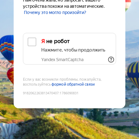
Нам очень жаль, но запросы с вашего
устройства похожи на автоматические.
Почему это могло произойти?
Я не робот
Нажмите, чтобы продолжить
Yandex SmartCaptcha
Если у вас возникли проблемы, пожалуйста,
воспользуйтесь
формой обратной связи
9182062263813470407
:
1786090831