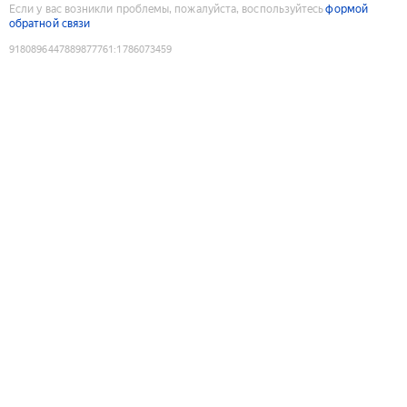
Если у вас возникли проблемы, пожалуйста, воспользуйтесь
формой
обратной связи
9180896447889877761
:
1786073459