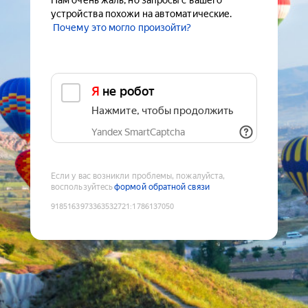
Нам очень жаль, но запросы с вашего
устройства похожи на автоматические.
Почему это могло произойти?
Я не робот
Нажмите, чтобы продолжить
Yandex SmartCaptcha
Если у вас возникли проблемы, пожалуйста,
воспользуйтесь
формой обратной связи
9185163973363532721
:
1786137050