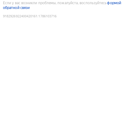
Если у вас возникли проблемы, пожалуйста, воспользуйтесь
формой
обратной связи
9182926922400420161
:
1786103716