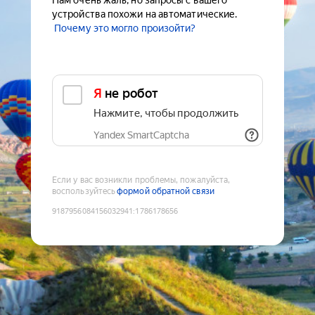
Нам очень жаль, но запросы с вашего
устройства похожи на автоматические.
Почему это могло произойти?
Я не робот
Нажмите, чтобы продолжить
Yandex SmartCaptcha
Если у вас возникли проблемы, пожалуйста,
воспользуйтесь
формой обратной связи
9187956084156032941
:
1786178656