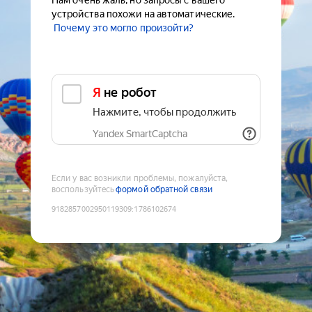
Нам очень жаль, но запросы с вашего
устройства похожи на автоматические.
Почему это могло произойти?
Я не робот
Нажмите, чтобы продолжить
Yandex SmartCaptcha
Если у вас возникли проблемы, пожалуйста,
воспользуйтесь
формой обратной связи
9182857002950119309
:
1786102674