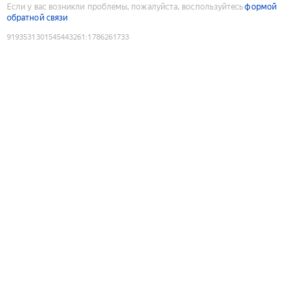
Если у вас возникли проблемы, пожалуйста, воспользуйтесь
формой
обратной связи
9193531301545443261
:
1786261733