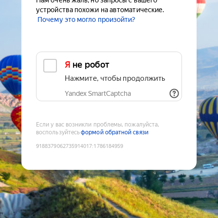
Нам очень жаль, но запросы с вашего
устройства похожи на автоматические.
Почему это могло произойти?
Я не робот
Нажмите, чтобы продолжить
Yandex SmartCaptcha
Если у вас возникли проблемы, пожалуйста,
воспользуйтесь
формой обратной связи
9188379062735914017
:
1786184959