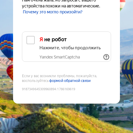
Нам очень жаль, но запросы с вашего
устройства похожи на автоматические.
Почему это могло произойти?
Я не робот
Нажмите, чтобы продолжить
Yandex SmartCaptcha
Если у вас возникли проблемы, пожалуйста,
воспользуйтесь
формой обратной связи
9187349645309960894
:
1786169619