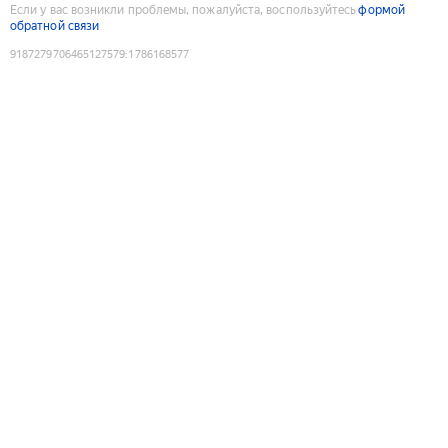
Если у вас возникли проблемы, пожалуйста, воспользуйтесь
формой
обратной связи
9187279706465127579
:
1786168577