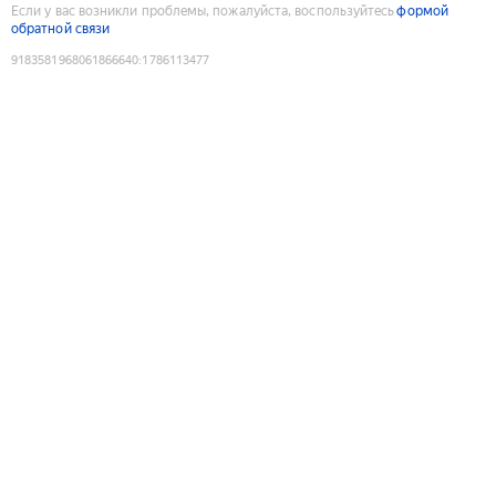
Если у вас возникли проблемы, пожалуйста, воспользуйтесь
формой
обратной связи
9183581968061866640
:
1786113477