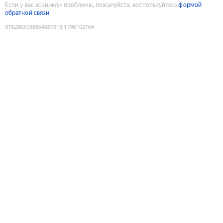
Если у вас возникли проблемы, пожалуйста, воспользуйтесь
формой
обратной связи
9182863038854887019
:
1786102764