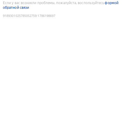
Если у вас возникли проблемы, пожалуйста, воспользуйтесь
формой
обратной связи
9189301025785052759
:
1786198697