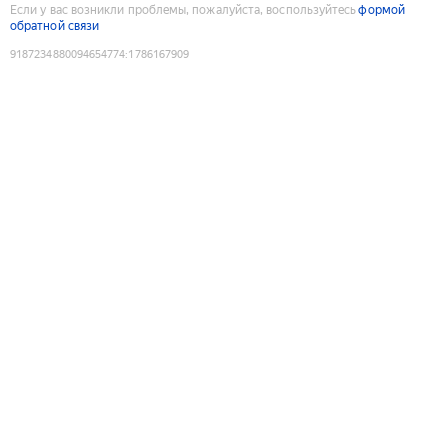
Если у вас возникли проблемы, пожалуйста, воспользуйтесь
формой
обратной связи
9187234880094654774
:
1786167909