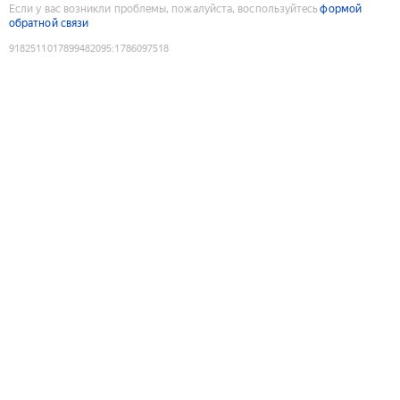
Если у вас возникли проблемы, пожалуйста, воспользуйтесь
формой
обратной связи
9182511017899482095
:
1786097518