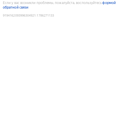
Если у вас возникли проблемы, пожалуйста, воспользуйтесь
формой
обратной связи
9194162093996304921
:
1786271133