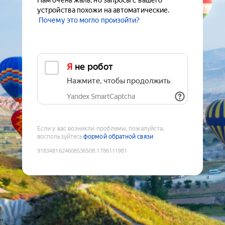
Нам очень жаль, но запросы с вашего
устройства похожи на автоматические.
Почему это могло произойти?
Я не робот
Нажмите, чтобы продолжить
Yandex SmartCaptcha
Если у вас возникли проблемы, пожалуйста,
воспользуйтесь
формой обратной связи
9183481624608536508
:
1786111981