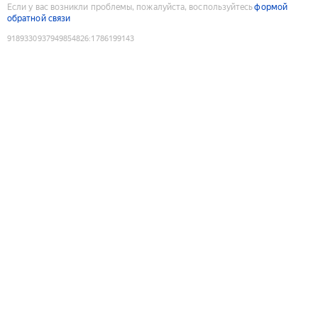
Если у вас возникли проблемы, пожалуйста, воспользуйтесь
формой
обратной связи
9189330937949854826
:
1786199143