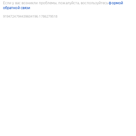
Если у вас возникли проблемы, пожалуйста, воспользуйтесь
формой
обратной связи
9194724794439604196
:
1786279518