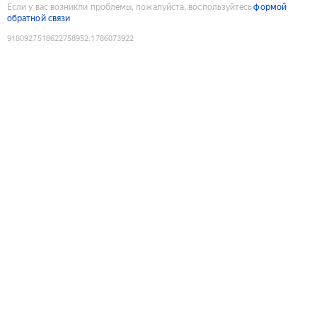
Если у вас возникли проблемы, пожалуйста, воспользуйтесь
формой
обратной связи
9180927518622758952
:
1786073922