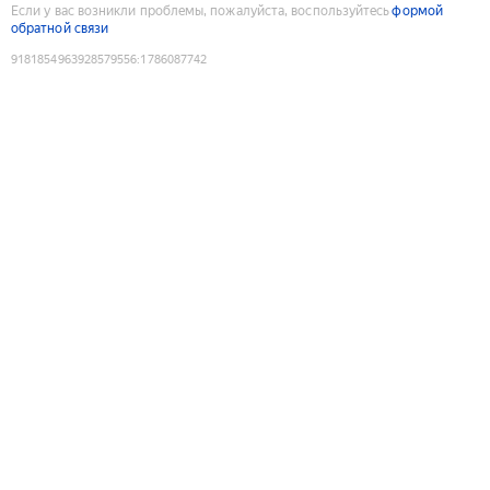
Если у вас возникли проблемы, пожалуйста, воспользуйтесь
формой
обратной связи
9181854963928579556
:
1786087742