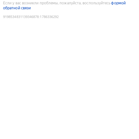
Если у вас возникли проблемы, пожалуйста, воспользуйтесь
формой
обратной связи
9198534831139346878
:
1786336292