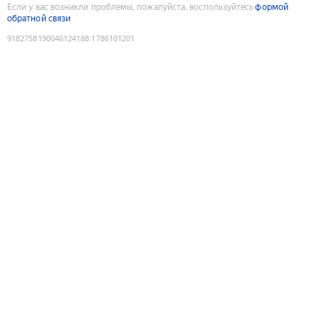
Если у вас возникли проблемы, пожалуйста, воспользуйтесь
формой
обратной связи
9182758190046124188
:
1786101201