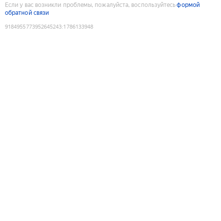
Если у вас возникли проблемы, пожалуйста, воспользуйтесь
формой
обратной связи
9184955773952645243
:
1786133948