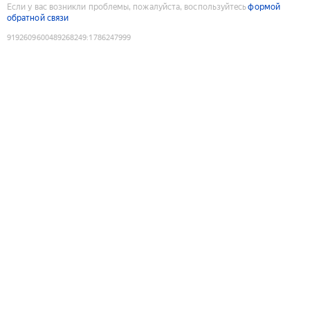
Если у вас возникли проблемы, пожалуйста, воспользуйтесь
формой
обратной связи
9192609600489268249
:
1786247999