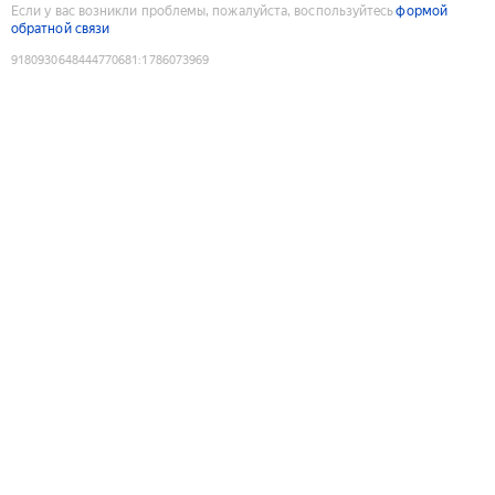
Если у вас возникли проблемы, пожалуйста, воспользуйтесь
формой
обратной связи
9180930648444770681
:
1786073969