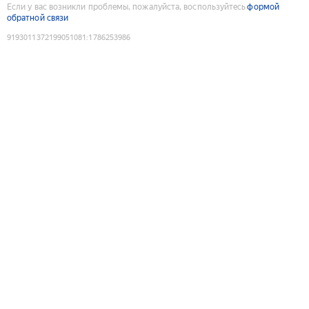
Если у вас возникли проблемы, пожалуйста, воспользуйтесь
формой
обратной связи
9193011372199051081
:
1786253986