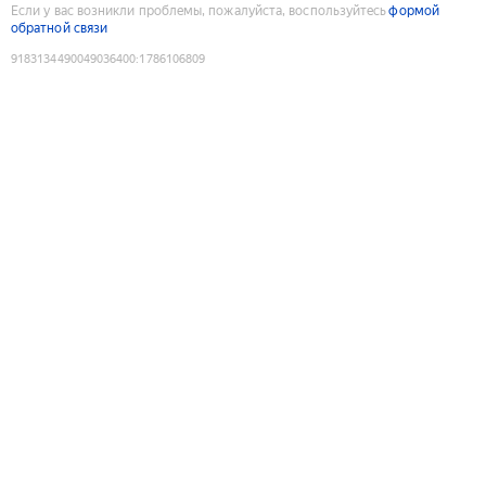
Если у вас возникли проблемы, пожалуйста, воспользуйтесь
формой
обратной связи
9183134490049036400
:
1786106809